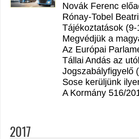
Novák Ferenc előa
Rónay-Tobel Beatri
Tájékoztatások (9-
Megvédjük a magyar
Az Európai Parlame
Tállai Andás az utól
Jogszabályfigyelő 
Sose kerüljünk ilye
A Kormány 516/2017
2017