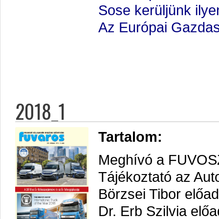
Sose kerüljünk ily
Az Európai Gazdasá
2018_1
Tartalom:
Meghívó a FUVOSZ
Tájékoztató az Aut
Börzsei Tibor előad
Dr. Erb Szilvia elő