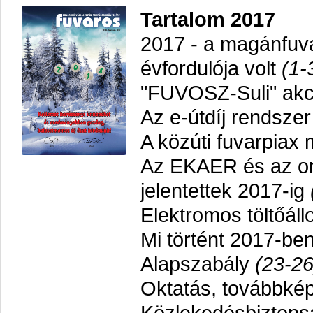
Tartalom 2017
2017 - a magánfuva
évfordulója volt
(1-
"FUVOSZ-Suli" akc
Az e-útdíj rendszer
A közúti fuvarpiax 
Az EKAER és az onli
jelentettek 2017-ig
Elektromos töltőál
Mi történt 2017-be
Alapszabály
(23-26
Oktatás, továbbké
Közlekedésbiztonsá