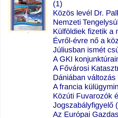
(1)
Közös levél Dr. Pal
Nemzeti Tengelysú
Külföldiek fizetik a
Évről-évre nő a k
Júliusban ismét cs
A GKI konjunktúrai
A Fővárosi Kataszt
Dániában változás 
A francia külügymin
Közúti Fuvarozók é
Jogszabályfigyelő
Az Európai Gazdasá