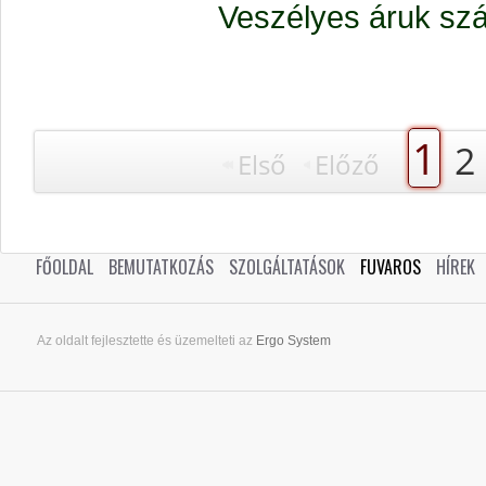
Veszélyes áruk szá
1
2
Első
Előző
FŐOLDAL
BEMUTATKOZÁS
SZOLGÁLTATÁSOK
FUVAROS
HÍREK
Az oldalt fejlesztette és üzemelteti az
Ergo System