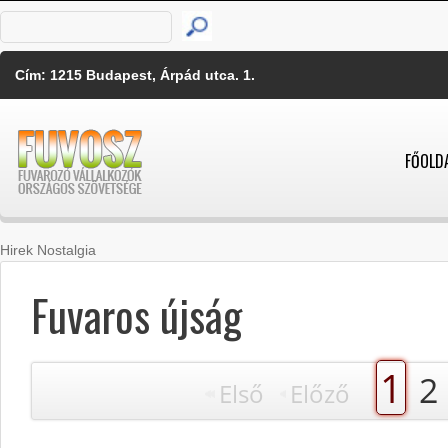
Cím: 1215 Budapest, Árpád utca. 1.
FŐOLD
Hirek Nostalgia
Fuvaros újság
1
2
Első
Előző