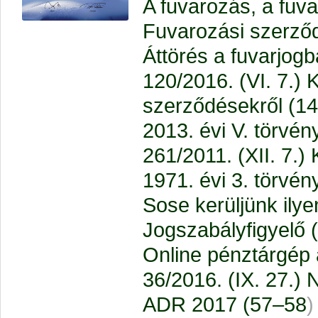
A fuvarozás, a fuva
Fuvarozási szerző
Áttörés a fuvarjog
120/2016. (VI. 7.) 
szerződésekről (1
2013. évi V. törvé
261/2011. (XII. 7.)
1971. évi 3. törvén
Sose kerüljünk ilye
Jogszabályfigyelő 
Online pénztárgép 
36/2016. (IX. 27.)
ADR 2017 (57–58
)