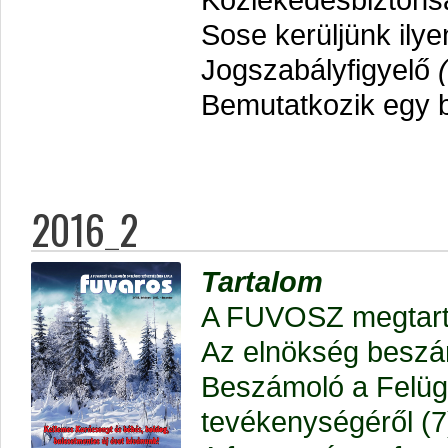
Sose kerüljünk ily
Jogszabályfigyelő
(
Bemutatkozik egy 
2016_2
Tartalom
A FUVOSZ megtartot
Az elnökség beszám
Beszámoló a Felügy
tevékenységéről (7