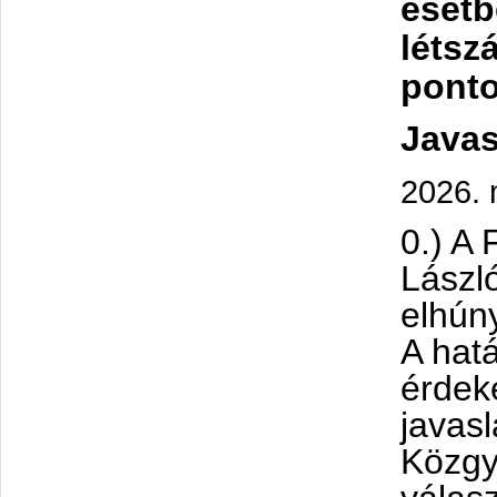
esetb
létsz
ponto
Javas
2026. 
0.) A
Lászl
elhúny
A hat
érdek
javasl
Közgy