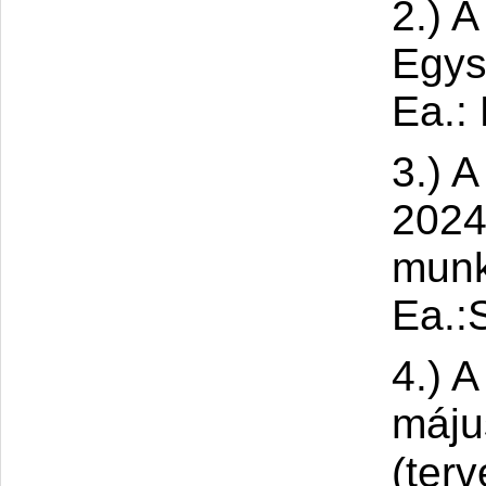
2.) 
Egys
Ea.: 
3.) 
2024
munk
Ea.:
4.) 
máju
(terv