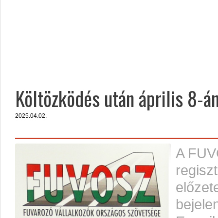
Költözködés után április 8-á
2025.04.02.
A FUV
regisz
előzet
bejele