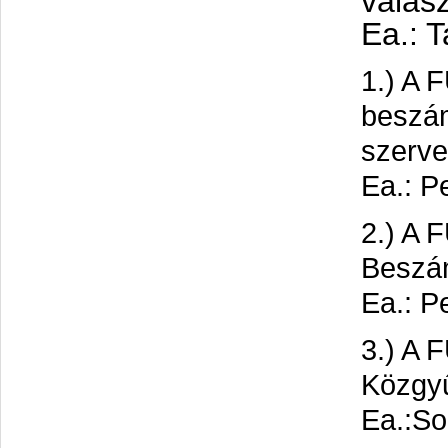
válasz
Ea.: 
1.) A 
beszám
szerve
Ea.: P
2.) A 
Beszám
Ea.: Pe
3.) A 
Közgyű
Ea.:So