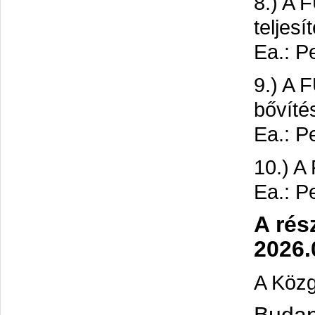
8.) A 
teljesí
Ea.: Pe
9.) A 
bővíté
Ea.: Pe
10.) A
Ea.: Pe
A rés
2026.
A Közg