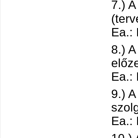
7.) 
(terv
Ea.: 
8.) 
előze
Ea.: 
9.) 
szolg
Ea.: 