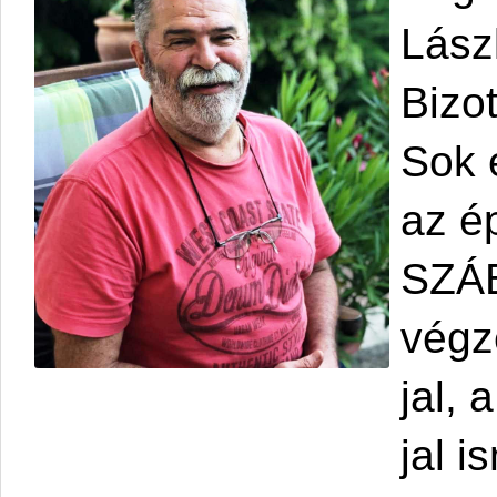
Lász
Bizo
Sok 
az ép
SZÁB
végz
jal,
jal i