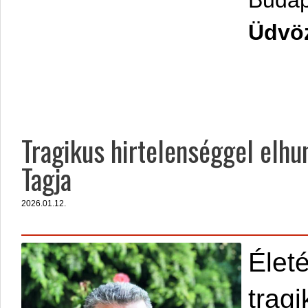
Budap
Üdvöz
Tragikus hirtelenséggel elh
Tagja
2026.01.12.
Élet
trag