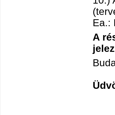
10.)
(terv
Ea.: 
A ré
jele
Buda
Üdvö