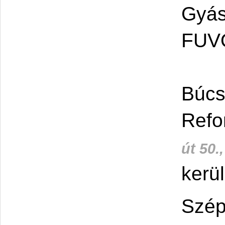
Gyás
FUV
Búcs
Refo
út 50.
kerül
Szép