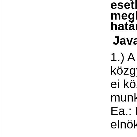
eset
megh
hatá
Jav
1.) 
közg
ei k
munk
Ea.: 
elnö