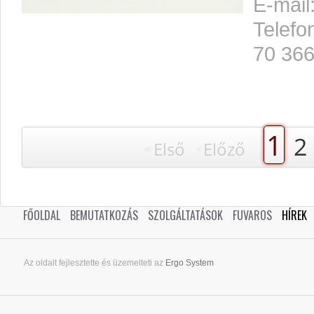
E-mail
Telefo
70 36
1
2
Első
Előző
FŐOLDAL
BEMUTATKOZÁS
SZOLGÁLTATÁSOK
FUVAROS
HÍREK
Az oldalt fejlesztette és üzemelteti az
Ergo System