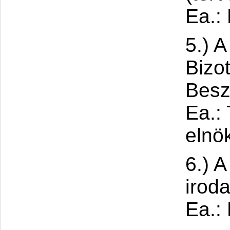
Ea.:
5.) 
Bizo
Besz
Ea.:
elnö
6.) 
irod
Ea.: 