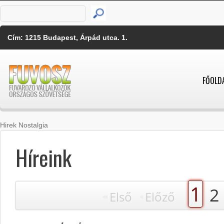
Cím: 1215 Budapest, Árpád utca. 1.
FŐOLD
Hirek Nostalgia
Híreink
1
2
Első
Előző