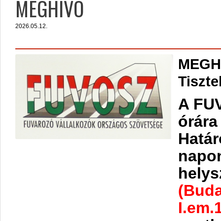
MEGHÍVÓ
2026.05.12.
MEGH
Tiszt
A FUV
órára
Határ
napon
helys
(Buda
I.em.