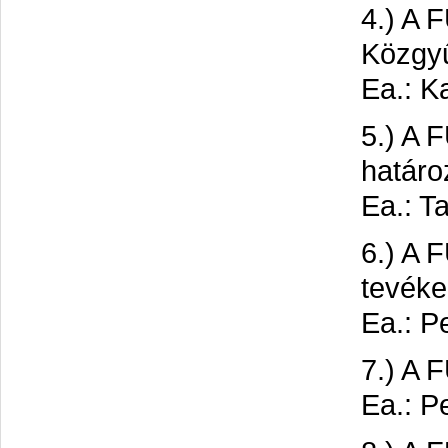
4.) A 
Közgyű
Ea.: K
5.) A 
határo
Ea.: T
6.) A 
tevéke
Ea.: Pe
7.) A 
Ea.: Pe