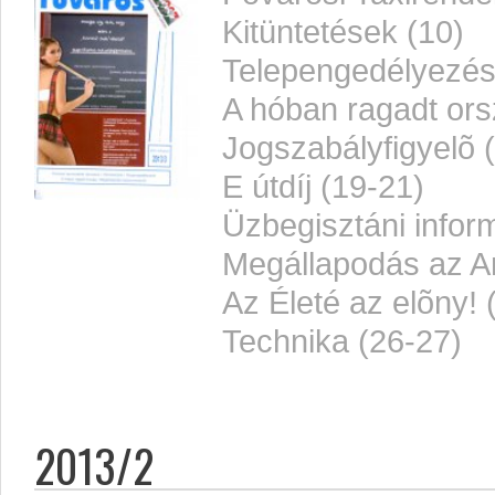
Kitüntetések (10)
Telepengedélyezés f
A hóban ragadt ors
Jogszabályfigyelõ 
E útdíj (19-21)
Üzbegisztáni infor
Megállapodás az Ar
Az Életé az elõny! 
Technika (26-27)
2013/2