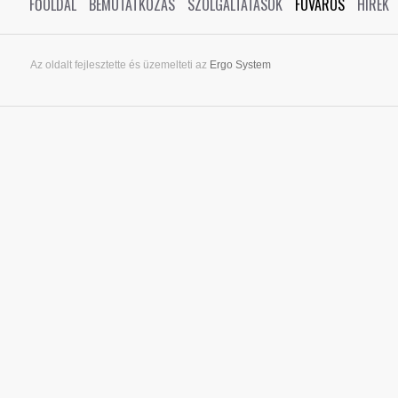
FŐOLDAL
BEMUTATKOZÁS
SZOLGÁLTATÁSOK
FUVAROS
HÍREK
Az oldalt fejlesztette és üzemelteti az
Ergo System