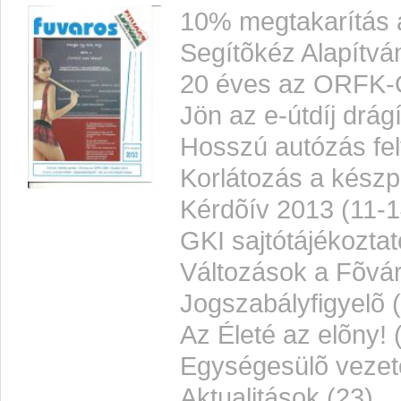
10% megtakarítás a 
Segítõkéz Alapítvá
20 éves az ORFK-
Jön az e-útdíj drág
Hosszú autózás felf
Korlátozás a kész
Kérdõív 2013 (11-1
GKI sajtótájékoztat
Változások a Fõvár
Jogszabályfigyelõ 
Az Életé az elõny! 
Egységesülõ vezet
Aktualitások (23)