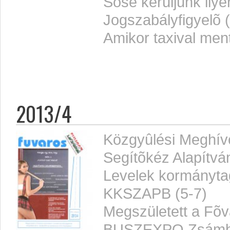
Sose kerüljünk ilye
Jogszabályfigyelõ 
Amikor taxival ment
2013/4
Közgyûlési Meghív
Segítõkéz Alapítvá
Levelek kormányta
KKSZAPB (5-7)
Megszületett a Fõvá
BUSZEXPO Zsámbé