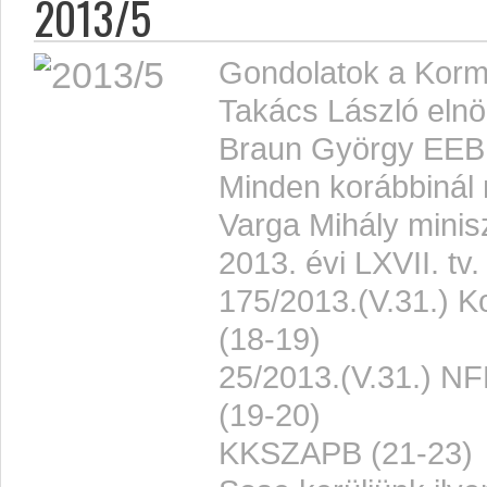
2013/5
Gondolatok a Korm
Takács László elnö
Braun György EEB e
Minden korábbinál
Varga Mihály minisz
2013. évi LXVII. tv.
175/2013.(V.31.) K
(18-19)
25/2013.(V.31.) NFM
(19-20)
KKSZAPB (21-23)