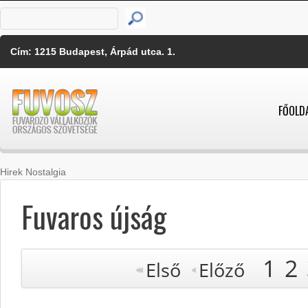
Cím: 1215 Budapest, Árpád utca. 1.
FŐOLD
Hirek Nostalgia
Fuvaros újság
1
2
Első
Előző