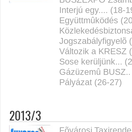
Interjú egy.... (18-1
Együttmûködés (20
Közlekedésbiztons
Jogszabályfigyelõ 
Változik a KRESZ 
Sose kerüljünk... (
Gázüzemû BUSZ.. 
Pályázat (26-27)
2013/3
Fõvárosi Taxirendel