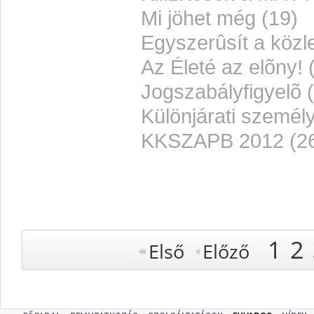
Mi jöhet még (19)
Egyszerûsít a közl
Az Életé az elõny! 
Jogszabályfigyelõ 
Különjárati személy
KKSZAPB 2012 (26
1
2
Első
Előző