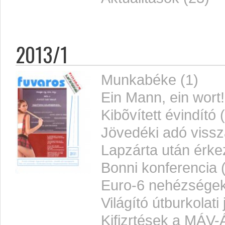
2013/1
Munkabéke (1)
Ein Mann, ein wort!
Kibõvített évindító 
Jövedéki adó vissz
Lapzárta után érkez
Bonni konferencia 
Euro-6 nehézségek
Világító útburkolati
Kifizrtések a MÁV-