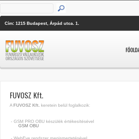
Cím: 1215 Budapest, Árpád utca. 1.
FŐOLD
FUVOSZ Kft.
A
FUVOSZ Kft.
keretein belül foglalkozik:
- GSM PRO OBU készülék értékesítésével
GSM OBU
- WebEye rendszer megismertetésével