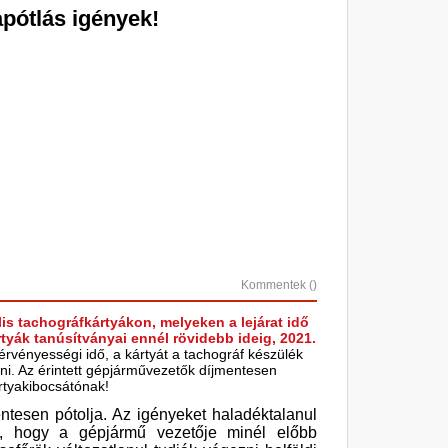
apótlás igények!
Kommentek (
)
is tachográfkártyákon, melyeken a lejárat idő
rtyák tanúsítványai ennél rövidebb ideig, 2021.
 érvényességi idő, a kártyát a tachográf készülék
lni. Az érintett gépjárművezetők díjmentesen
ártyakibocsátónak!
ntesen pótolja. Az igényeket haladéktalanul
n, hogy a gépjármű vezetője minél előbb