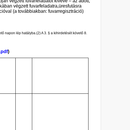
pján végzett fuvarfeladatot kivéve – az adott,
ában végzett fuvarfeladatra,
üresfutásra
cióval (a továbbiakban: fuvarregisztráció)
vető napon lép hatályba.
(2)
A 3. § a kihirdetését követő 8.
.pdf
)