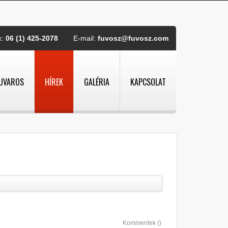
x:
06 (1) 425-2078
E-mail:
fuvosz@fuvosz.com
UVAROS
HÍREK
GALÉRIA
KAPCSOLAT
Kommentek (
)