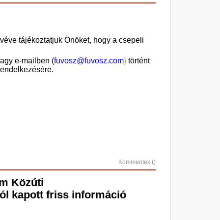
véve tájékoztatjuk Önöket, hogy a csepeli
agy e-mailben (
fuvosz@fuvosz.com
)
történt
 rendelkezésére.
Kommentek (
)
ium
Közúti
l kapott friss információ