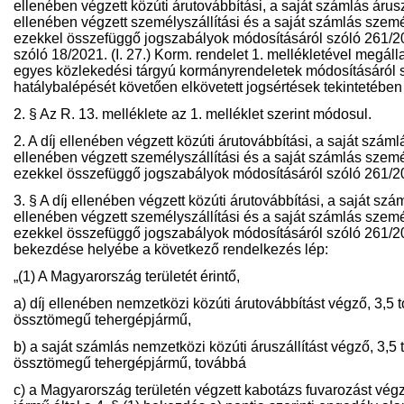
ellenében végzett közúti árutovábbítási, a saját számlás áruszá
ellenében végzett személyszállítási és a saját számlás szemé
ezekkel összefüggő jogszabályok módosításáról szóló 261/201
szóló 18/2021. (I. 27.) Korm. rendelet 1. mellékletével megáll
egyes közlekedési tárgyú kormányrendeletek módosításáról sz
hatálybalépését követően elkövetett jogsértések tekintetében 
2. § Az R. 13. melléklete az 1. melléklet szerint módosul.
2. A díj ellenében végzett közúti árutovábbítási, a saját száml
ellenében végzett személyszállítási és a saját számlás szemé
ezekkel összefüggő jogszabályok módosításáról szóló 261/201
3. § A díj ellenében végzett közúti árutovábbítási, a saját szá
ellenében végzett személyszállítási és a saját számlás szemé
ezekkel összefüggő jogszabályok módosításáról szóló 261/2011
bekezdése helyébe a következő rendelkezés lép:
„(1) A Magyarország területét érintő,
a) díj ellenében nemzetközi közúti árutovábbítást végző, 3
össztömegű tehergépjármű,
b) a saját számlás nemzetközi közúti áruszállítást végző, 
össztömegű tehergépjármű, továbbá
c) a Magyarország területén végzett kabotázs fuvarozást végz