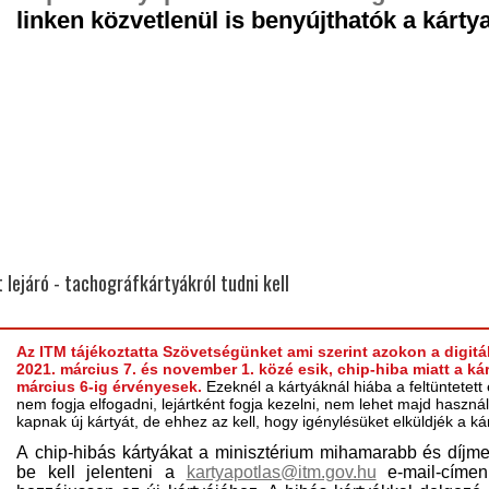
linken közvetlenül
is benyújthatók a kárty
 lejáró - tachográfkártyákról tudni kell
Az ITM tájékoztatta Szövetségünket ami szerint azokon a digitál
2021. március 7. és november 1. közé esik, chip-hiba miatt a ká
március 6-ig érvényesek.
Ezeknél a kártyáknál hiába a feltüntetett
nem fogja elfogadni, lejártként fogja kezelni, nem lehet majd haszná
kapnak új kártyát, de ehhez az kell, hogy igénylésüket elküldjék a k
A chip-hibás kártyákat a minisztérium mihamarabb és díjme
be kell jelenteni a
kartyapotlas@itm.gov.hu
e-mail-címe