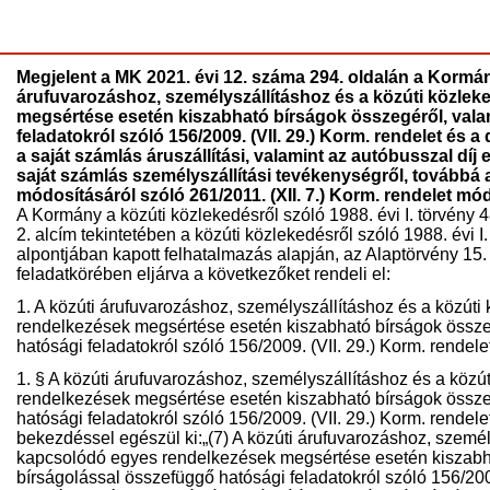
Megjelent a MK 2021. évi 12. száma 294. oldalán a Kormány
árufuvarozáshoz, személyszállításhoz és a közúti közl
megsértése esetén kiszabható bírságok összegéről, vala
feladatokról szóló 156/2009. (VII. 29.) Korm. rendelet és a 
a saját számlás áruszállítási, valamint az autóbusszal díj 
saját számlás személyszállítási tevékenységről, továbbá
módosításáról szóló 261/2011. (XII. 7.) Korm. rendelet mód
A Kormány a közúti közlekedésről szóló 1988. évi I. törvény 4
2. alcím tekintetében a közúti közlekedésről szóló 1988. évi I.
alpontjában kapott felhatalmazás alapján, az Alaptörvény 15
feladatkörében eljárva a következőket rendeli el:
1. A közúti árufuvarozáshoz, személyszállításhoz és a közú
rendelkezések megsértése esetén kiszabható bírságok összeg
hatósági feladatokról szóló 156/2009. (VII. 29.) Korm. rendel
1. § A közúti árufuvarozáshoz, személyszállításhoz és a köz
rendelkezések megsértése esetén kiszabható bírságok összeg
hatósági feladatokról szóló 156/2009. (VII. 29.) Korm. rendele
bekezdéssel egészül ki:„(7) A közúti árufuvarozáshoz, szemé
kapcsolódó egyes rendelkezések megsértése esetén kiszabha
bírságolással összefüggő hatósági feladatokról szóló 156/2009.