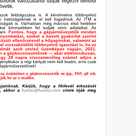
ofőrök változatlanul tudják végezni belföldi
övetik.
zok feldolgozása is. A kérelmekre többnyelvű
di hatóságoknak is el kell fogadniuk. Az ITM a
atóságait is. Várhatóan még március első hetében
kal könnyebben fel tudják vinni adataikat. Az
ani
.
Fontos, hogy a gépjárművezetők minden
nyomtatást, ezeket a bevett gyakorlat szerint
közúti ellenőrzésnél a hőpapírokat, valamint az
al visszaküldött többnyelvű igazolást is, ha ez
talmát azok utolsó üzemképes napján, 2021.
n a gépkocsivezetőnek — akár elektronikusan,
 hogy 28 napra visszamenőleg számot adjon a
gényléskor a régi kártyát nem kell leadni, erre csak
gépjárművezetőnek!
sa érdekében a gépkocsivezetők ne jpg., PDF, gif stb.
jék be az e-mailbe.
jainknak. Kérjük, hogy a Hírlevél érkezését
, akkor a
fuvosz@fuvosz.com
címre írják meg