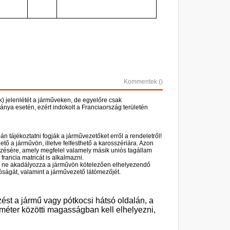
Kommentek (
)
ek) jelenlétét a járműveken, de egyelőre csak
ánya esetén, ezért indokolt a Franciaország területén
 tájékoztatni fogják a járművezetőket erről a rendeletről!
tő a járművön, illetve felfesthető a karosszériára. Azon
elzésére, amely megfelel valamely másik uniós tagállam
rancia matricát is alkalmazni.
 és ne akadályozza a járművön kötelezően elhelyezendő
tóságát, valamint a járművezető látómezőjét.
zést
a jármű vagy pótkocsi hátsó oldalán
, a
0 méter közötti magasságban kell elhelyezni,