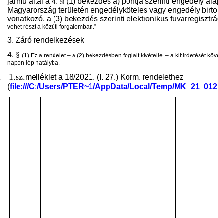
jármű által a 4. § (1) bekezdés a) pontja szerinti engedély ala
Magyarország területén engedélyköteles vagy engedély birtok
vonatkozó, a (3) bekezdés szerinti elektronikus fuvarregisztrá
vehet részt a közúti forgalomban.”
3. Záró rendelkezések
4. §
(1)
Ez a rendelet – a (2) bekezdésben foglalt kivétellel – a kihirdetését kö
napon lép hatályba
.
1.sz.
.
melléklet a 18/2021. (I. 27.) Korm. rendelethez
(
file:///C:/Users/PTER~1/AppData/Local/Temp/MK_21_012