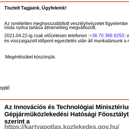
Tisztelt Tagjaink, Ügyfeleink!
Az ismételten meghosszabbított veszélyhelyzetet figyelembe 
iroda nyitva tartása átmenetileg megváltozott.
2021.04.22-ig csak előzetesen telefonon
(
+36 70 366 8293
)
v
és visszaigazolt időpont egyeztetés után áll munkatársunk a
Megértésüket köszönjük.
nyek!
Az
Innovációs és Technológiai Minisztér
Gépjárműközlekedési Hatósági Főosztálytó
szerint a
https://kartyapotlas.kozlekedes.gov.hu/