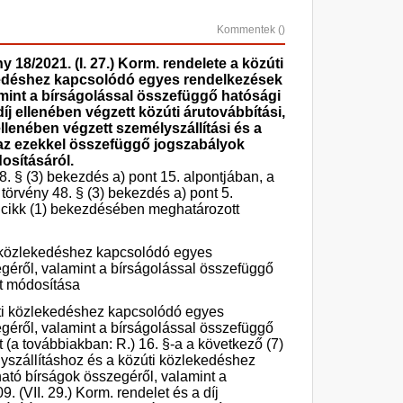
Kommentek (
)
 18/2021. (I. 27.) Korm. rendelete a közúti
ekedéshez kapcsolódó egyes rendelkezések
mint a bírságolással összefüggő hatósági
díj ellenében végzett közúti árutovábbítási,
ellenében végzett személyszállítási és a
 az ezekkel összefüggő jogszabályok
osításáról.
8. § (3) bekezdés a) pont 15. alpontjában, a
 törvény 48. § (3) bekezdés a) pont 5.
. cikk (1) bekezdésében meghatározott
ti közlekedéshez kapcsolódó egyes
éről, valamint a bírságolással összefüggő
et módosítása
úti közlekedéshez kapcsolódó egyes
éről, valamint a bírságolással összefüggő
t (a továbbiakban: R.) 16. §-a a következő (7)
lyszállításhoz és a közúti közlekedéshez
tó bírságok összegéről, valamint a
 (VII. 29.) Korm. rendelet és a díj