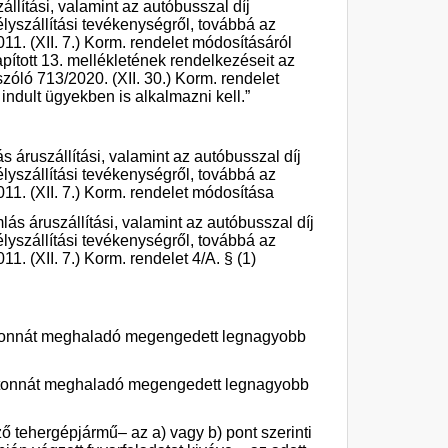
llítási,
valamint az autóbusszal díj
lyszállítási tevékenységről, továbbá az
1. (XII. 7.) Korm. rendelet módosításáról
apított 13. mellékletének rendelkezéseit az
óló 713/2020. (XII. 30.) Korm. rendelet
indult ügyekben is alkalmazni kell.”
ás áruszállítási, valamint az autóbusszal díj
lyszállítási tevékenységről, továbbá az
1. (XII. 7.) Korm. rendelet módosítása
mlás áruszállítási, valamint az autóbusszal díj
lyszállítási tevékenységről, továbbá az
. (XII. 7.) Korm. rendelet 4/A. § (1)
,5 tonnát meghaladó megengedett legnagyobb
3,5 tonnát meghaladó megengedett legnagyobb
ő tehergépjármű– az a) vagy b) pont szerinti