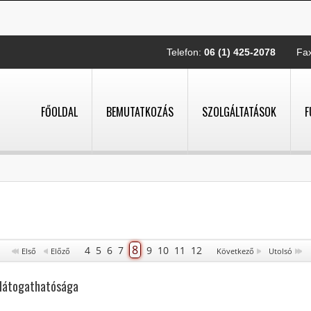
Telefon:
06 (1) 425-2078
Fa
FŐOLDAL
BEMUTATKOZÁS
SZOLGÁLTATÁSOK
F
8
4
5
6
7
9
10
11
12
Első
Előző
Következő
Utolsó
a látogathatósága