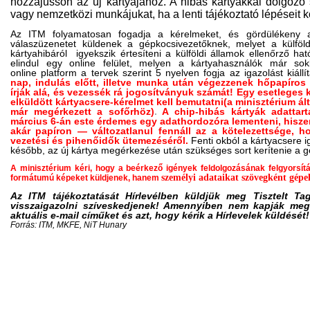
hozzájusson az új kártyájához. A hibás kártyákkal dolgozó s
vagy nemzetközi munkájukat, ha a lenti tájékoztató lépéseit k
Az ITM folyamatosan
fogadja a kérelmeket
, és gördülékeny a
válaszüzenetet küldenek a gépkocsivezetőknek, melyet a külföl
kártyahibáról
igyekszik értesíteni a külföldi államok ellenőrző h
elindul egy online felület, melyen a kártyahasználók már sok
online platform a tervek szerint 5 nyelven fogja az igazolást kiállít
nap, indulás előtt, illetve munka után végezzenek hőpapíros 
írják alá, és vezessék rá jogosítványuk számát! Egy esetleges 
elküldött kártyacsere-kérelmet kell bemutatni(a minisztérium ált
már megérkezett a sofőrhöz)
.
A chip-hibás kártyák adattar
március 6-án este érdemes egy adathordozóra lementeni, hisze
akár papíron — változatlanul fennáll az a kötelezettsége,
vezetési és pihenőidők ütemezéséről.
Fenti okból a kártyacsere i
később, az új kártya megérkezése után szükséges sort kerítenie a 
A minisztérium kéri, hogy a beérkező igények feldolgozásának felgyorsítá
személyi adataikat szövegként gépel
formátumú képeket küldjenek, hanem
Az ITM tájékoztatását Hírlevélben küldjük meg Tisztelt Tag
visszaigazolni szíveskedjenek! Amennyiben nem kapják meg
aktuális e-mail címűket és azt, hogy kérik a Hírlevelek küldését!
Forrás: ITM, MKFE, NiT Hunary