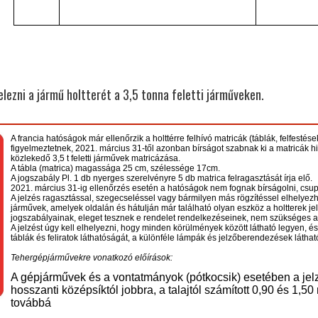
elezni a jármű holtterét a 3,5 tonna feletti járműveken.
A francia hatóságok már ellenőrzik a holttérre felhívó matricák (táblák, felfestés
figyelmeztetnek, 2021. március 31-től azonban bírságot szabnak ki a matricák hi
közlekedő 3,5 t feletti járművek matricázása.
A tábla (matrica) magassága 25 cm, szélessége 17cm.
A jogszabály Pl. 1 db nyerges szerelvényre
5 db matrica
felragasztását írja elő.
2021. március 31-ig ellenőrzés esetén a hatóságok nem fognak bírságolni, csupán
A jelzés ragasztással, szegecseléssel vagy bármilyen más rögzítéssel elhelyezhe
járművek, amelyek oldalán és hátulján már található olyan eszköz a holtterek j
jogszabályainak, eleget tesznek e rendelet rendelkezéseinek, nem szükséges a f
A jelzést úgy kell elhelyezni, hogy minden körülmények között látható legyen,
táblák és feliratok láthatóságát, a különféle lámpák és jelzőberendezések látha
Tehergépjárművekre vonatkozó előírások:
A gépjárművek és a vontatmányok (pótkocsik) esetében a jel
hosszanti középsíktól jobbra, a talajtól számított 0,90 és 1,5
továbbá