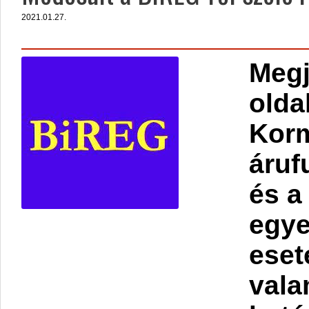
2021.01.27.
Megj
olda
Korm
áruf
és a
egye
eset
vala