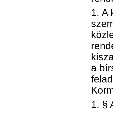
1. A
szem
közl
rend
kisz
a bí
felad
Korm
1. §