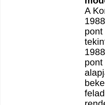
módo
A Ko
1988.
pont 
teki
1988.
pont
alapj
beke
fela
rende