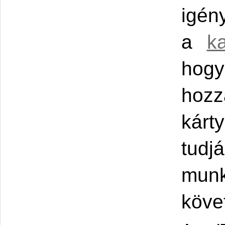
igén
a
k
hogy
hozz
kárt
tudj
munk
követ