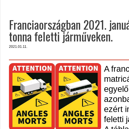
Franciaországban 2021. január
tonna feletti járműveken.
2021.01.11.
A fran
matric
egyelő
azonba
ezért 
felett