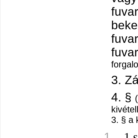
fuvar
beke
fuva
fuva
forgal
3. Z
4. §
kivétel
3. § a
1.s
1.