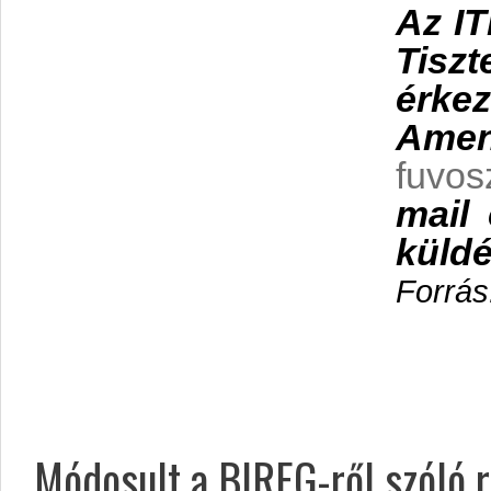
Az IT
Tiszt
érke
Ame
fuvo
mail 
küldé
Forrás
Módosult a BIREG-ről szóló r