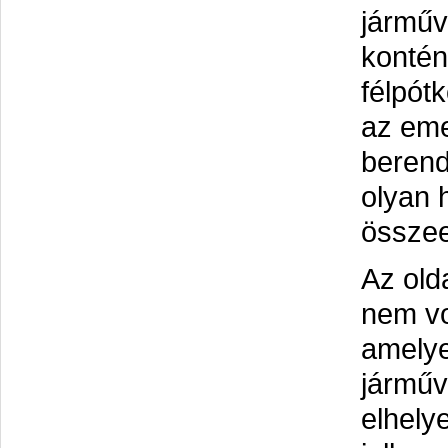
járműv
kontén
félpót
az eme
beren
olyan 
összee
Az old
nem vo
amelye
járműv
elhely