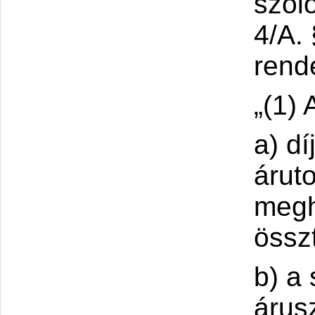
szóló
4/A.
rend
„(1) 
a) d
árut
megh
össz
b) a
árus