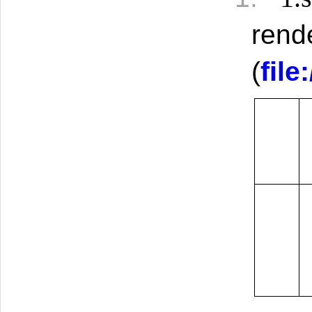
rend
(
fil