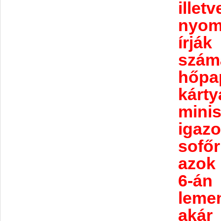
ille
nyomt
írjá
számá
hőp
kárt
mini
igaz
sofőr
azok
6-án
leme
akár