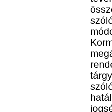
össz
szóló
módos
Korm
megá
rend
tárg
szóló
hatá
jogs