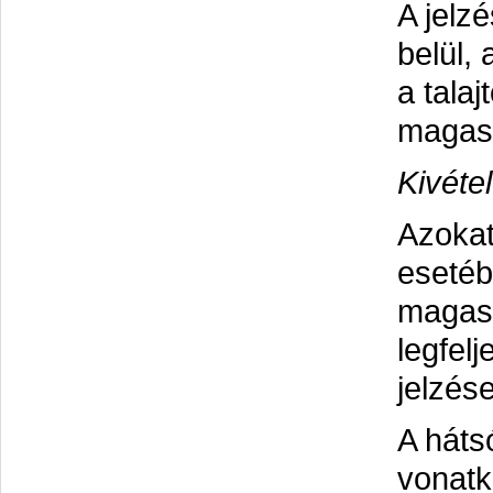
A jelz
belül, 
a talaj
magass
Kivéte
Azokat
esetéb
magass
legfel
jelzése
A háts
vonatk