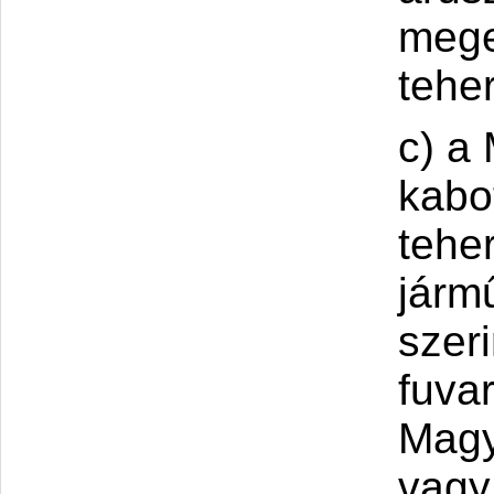
mege
tehe
c) a
kabo
tehe
jármű
szer
fuvar
Magy
vagy