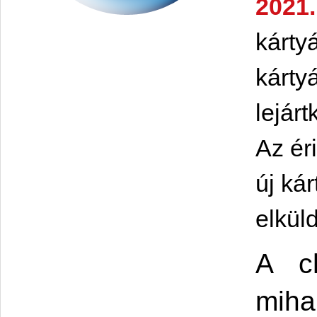
2021.
kárty
kárty
lejár
Az ér
új ká
elkül
A ch
miha