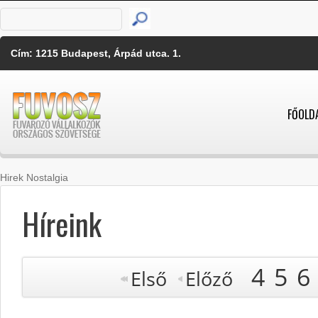
Cím: 1215 Budapest, Árpád utca. 1.
FŐOLD
Hirek Nostalgia
Híreink
4
5
6
Első
Előző