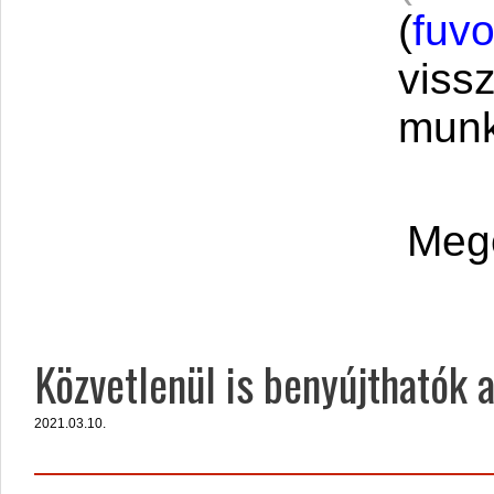
(
fuv
vissz
munk
Megé
Közvetlenül is benyújthatók 
2021.03.10.