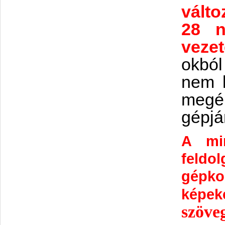
válto
28 n
veze
okból
nem k
megé
gépjá
A min
feld
gépko
képe
szöve