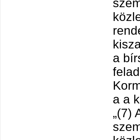
szem
közl
rend
kisz
a bí
felad
Korm
a a 
„(7)
szem