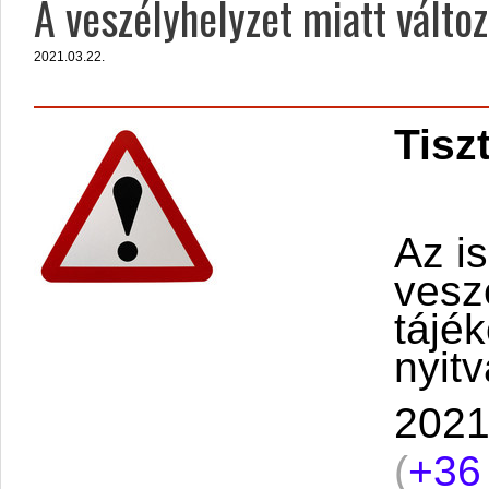
A veszélyhelyzet miatt változ
2021.03.22.
Tisz
Az i
vesz
tájé
nyit
2021
(
+36