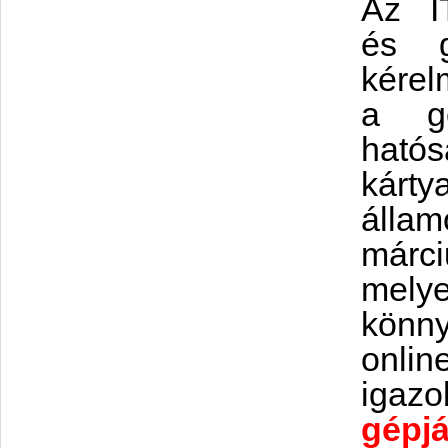
Az I
és g
kérel
a gé
ható
kárty
állam
márci
mely
könn
onlin
igazo
gépj