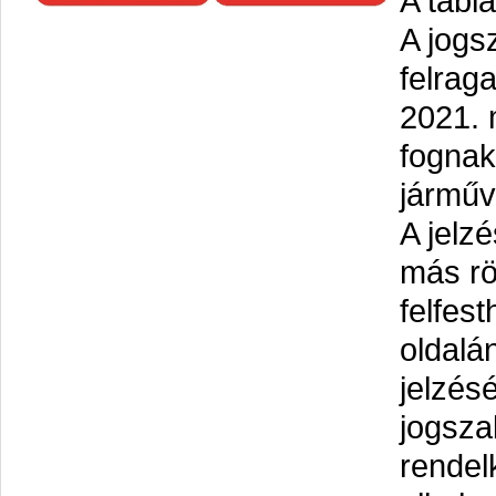
A tábl
A jogs
felraga
2021. 
fognak
járműv
A jelz
más rö
felfes
oldalá
jelzés
jogsza
rendel