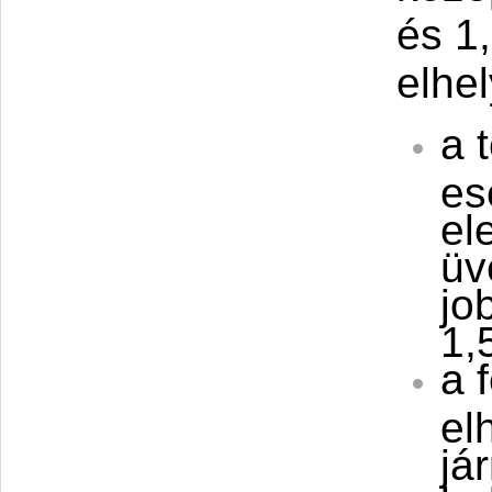
és 1
elhe
a 
es
el
üv
jo
1,
a 
el
já