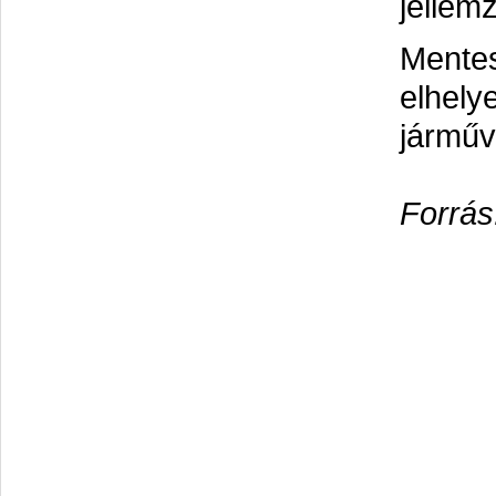
jellemz
Mentes
elhely
járműv
Forrás