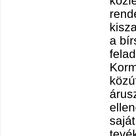
közl
rend
kisz
a bí
felad
Korm
közút
árusz
elle
sajá
tevé