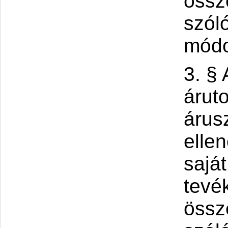
össz
szóló
módo
3. § 
árut
árusz
elle
sajá
tevé
össz