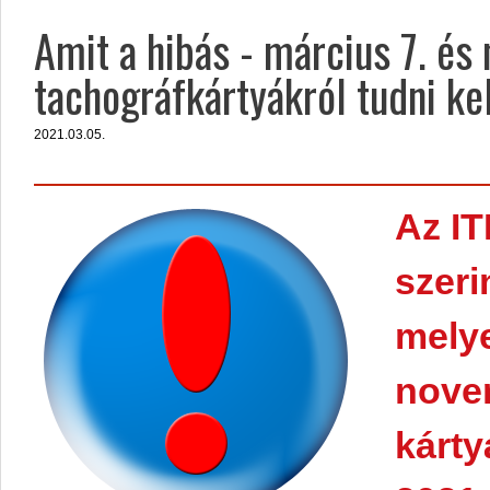
Amit a hibás - március 7. és 
tachográfkártyákról tudni kel
2021.03.05.
Az IT
szeri
melye
novem
kárty