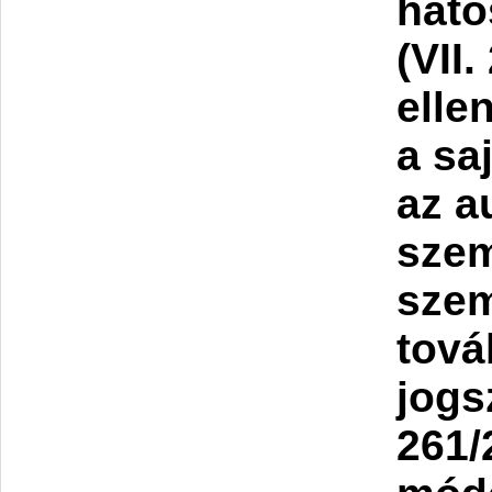
ható
(VII.
elle
a sa
az a
szem
szem
tová
jogs
261/