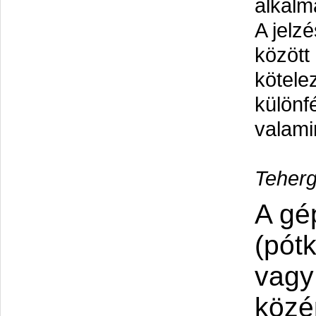
alkalm
A jelz
között
kötele
különf
valami
Teherg
A gé
(pót
vagy
közép