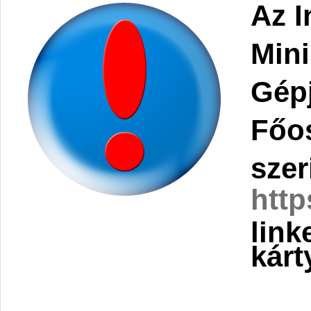
Az
I
Min
Gép
Főos
szer
http
link
kárt