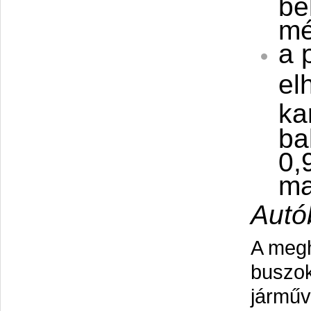
be
mé
a 
el
ka
ba
0,
ma
Autó
A megh
buszok
járműv