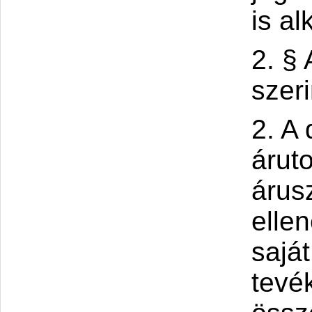
is al
2. § 
szer
2. A 
árut
árusz
elle
sajá
tevé